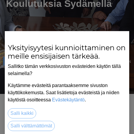
Koulutuksia Sydämellä
Yksityisyytesi kunnioittaminen on
meille ensisijaisen tärkeää.
SYDÄMEN NOSTE
TYÖHYVINVOINTI
MYYNTI
JOHTAMINEN
Sallitko tämän verkkosivuston evästeiden käytön tällä
TYÖMOTIVAATIO
TYÖNOHJAUS
TURVALLISUUS
selaimella?
Käytämme evästeitä parantaaksemme sivuston
käyttökokemusta. Saat lisätietoja evästeistä ja niiden
käytöstä osoitteessa
Evästekäytäntö
.
Salli kaikki
Koulutuksia Sydämellä
Salli välttämättömät
Kokonaisvaltaisia koulutuspalveluja työhyvinvointiin,