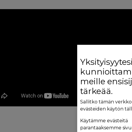
Yksityisyytes
kunnioittam
meille ensisi
tärkeää.
Sallitko tämän verkko
evästeiden käytön täll
Käytämme evästeitä
parantaaksemme sivu