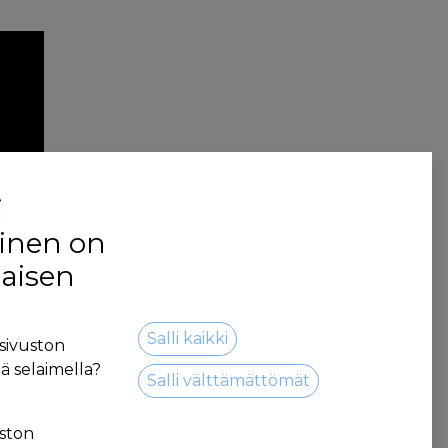
i
inen on
jaisen
Salli kaikki
sivuston
ä selaimella?
Salli välttämättömät
ston