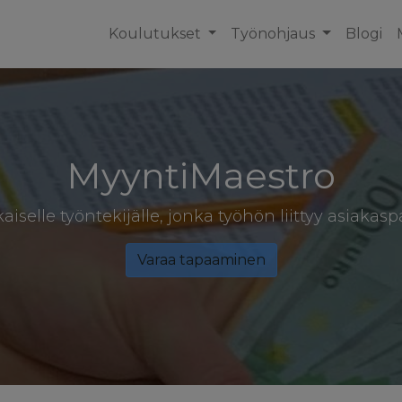
Koulutukset
Työnohjaus
Blogi
MyyntiMaestro
aiselle työntekijälle, jonka työhön liittyy asiakasp
Varaa tapaaminen