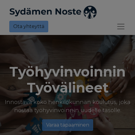
Ota yhteyttä
Työhyvinvoinnin
Työvälineet
Innostava koko henkilökunnan koulutus, joka
nostaa työhyvinvoinnin uudelle tasolle.
Varaa tapaaminen