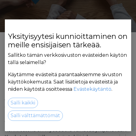
Yksityisyytesi kunnioittaminen on
meille ensisijaisen tärkeää.
Miten koulutus auttaa teitä?
Sallitko tämän verkkosivuston evästeiden käytön
tällä selaimella?
Kun
henkilökunta voi
hyvin
ja työskentelee
iloisella
mielellä, tulokset paranevat. Työhyvinvointiin
Käytämme evästeitä parantaaksemme sivuston
satsaaminen lisää työpaikan veto- ja pitovoimaa.
käyttökokemusta. Saat lisätietoja evästeistä ja
Hyvinvointi näkyy muun muassa
niiden käytöstä osoitteessa
Evästekäytäntö
.
kustannustehokkuutena, sairauspoissaolojen
vähenemisenä, osaamisen jakamisella sekä
Salli kaikki
työntekijöiden
voimakkaampana sitoutumisena
.
Hiljainen tieto tulee näkyväksi sekä asiakkaiden,
Salli välttämättömät
työyhteisön että yrityksen hyödyksi.
Hyvinvoivalla
henkilöstöllä
on myös suora vaikutus yrityskuvaan.